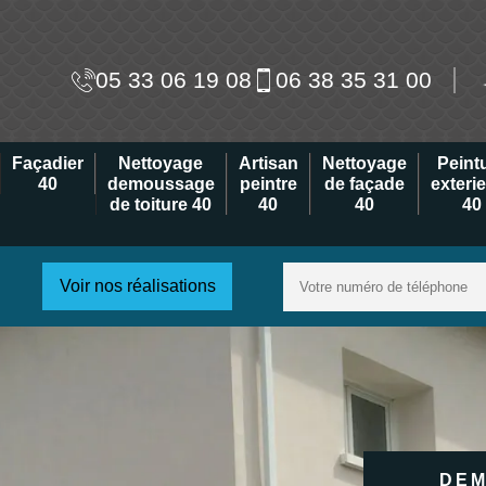
05 33 06 19 08
06 38 35 31 00
Façadier
Nettoyage
Artisan
Nettoyage
Peint
40
demoussage
peintre
de façade
exteri
de toiture 40
40
40
40
Voir nos réalisations
DEM