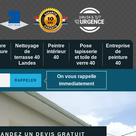
ure
Nettoyage
Peintre
Pose
Entreprise
eure
de
intérieur
tapisserie
de
terrasse 40
40
et toile de
peinture
Landes
verre 40
40
On vous rappelle
immediatement
ANDEZ UN DEVIS GRATUIT