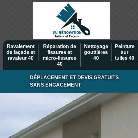
Ravalement
Réparation de
Nettoyage
Peinture
de façade et
fissures et
gouttières
sur
ravaleur 40
micro-fissures
40
tuiles 40
40
DÉPLACEMENT ET DEVIS GRATUITS
SANS ENGAGEMENT