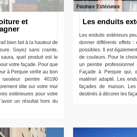
Les enduits ext
iture et
agner
Les enduits extérieurs pe
donner différents effets :
il bien fait à la hauteur de
possibles. Il est égaleme
ieure. Soyez sans crainte,
de couleurs. Pour le choix
saura, quel produit est le
un peintre professionne
pour votre façade. Pour que
Façade à Perquie qui, e
eur à Perquie veille au bon
matériel adapté. Les endu
, ravaleur peintre 40190
façades de maison. Les
oprement dite sur votre mur
destinés à décorer les faç
ures extérieures pour votre
’avoir un résultat hors du