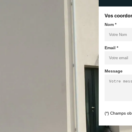
Vos coordo
Nom *
Email *
Message
(*) Champs obl