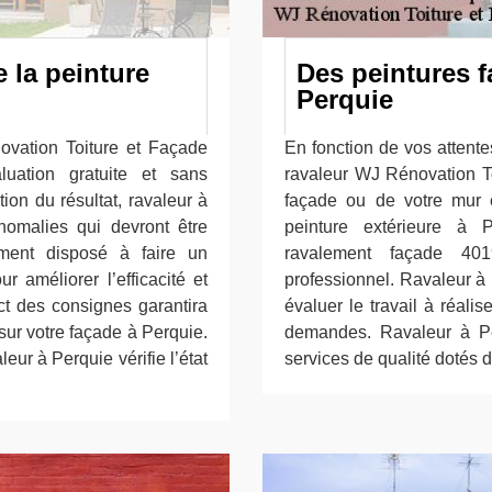
 la peinture
Des peintures 
Perquie
novation Toiture et Façade
En fonction de vos attente
uation gratuite et sans
ravaleur WJ Rénovation To
ion du résultat, ravaleur à
façade ou de votre mur e
nomalies qui devront être
peinture extérieure à P
ment disposé à faire un
ravalement façade 40
 améliorer l’efficacité et
professionnel. Ravaleur à
ect des consignes garantira
évaluer le travail à réali
 sur votre façade à Perquie.
demandes. Ravaleur à Pe
eur à Perquie vérifie l’état
services de qualité dotés d