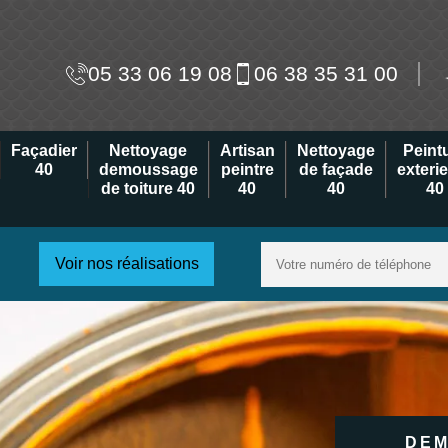
05 33 06 19 08
06 38 35 31 00
Façadier
Nettoyage
Artisan
Nettoyage
Peint
40
demoussage
peintre
de façade
exteri
de toiture 40
40
40
40
Voir nos réalisations
DEM