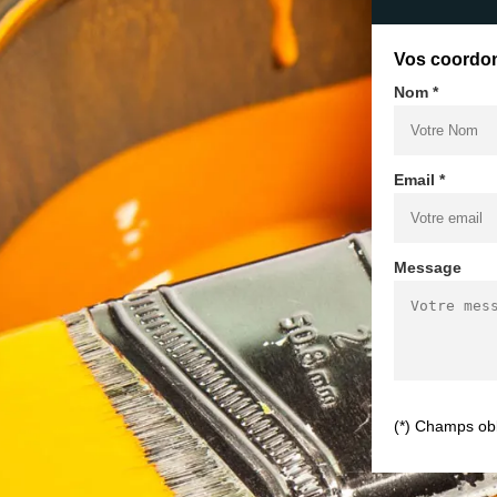
Vos coordo
Nom *
Email *
Message
(*) Champs obl