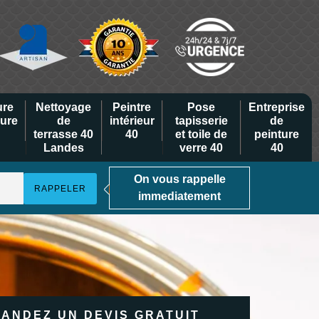
ure
Nettoyage
Peintre
Pose
Entreprise
eure
de
intérieur
tapisserie
de
terrasse 40
40
et toile de
peinture
Landes
verre 40
40
On vous rappelle
immediatement
ANDEZ UN DEVIS GRATUIT