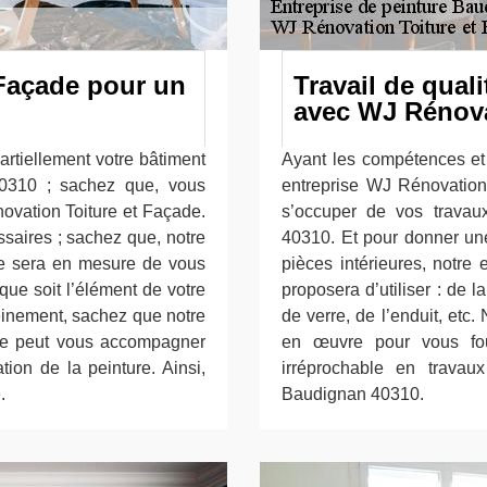
 Façade pour un
Travail de quali
avec WJ Rénova
artiellement votre bâtiment
Ayant les compétences et 
0310 ; sachez que, vous
entreprise WJ Rénovation
ovation Toiture et Façade.
s’occuper de vos travau
ssaires ; sachez que, notre
40310. Et pour donner une
de sera en mesure de vous
pièces intérieures, notre
 que soit l’élément de votre
proposera d’utiliser : de l
leinement, sachez que notre
de verre, de l’enduit, etc.
de peut vous accompagner
en œuvre pour vous four
tion de la peinture. Ainsi,
irréprochable en travau
.
Baudignan 40310.