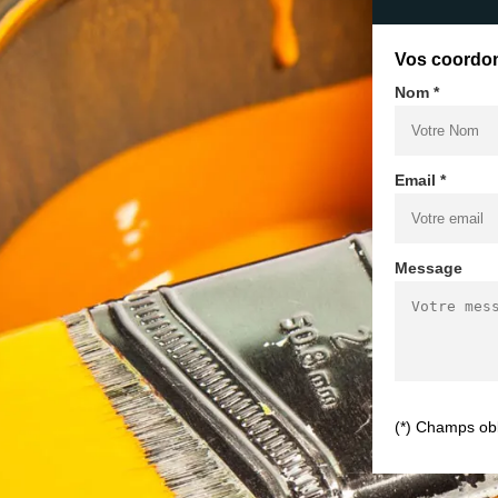
Vos coordo
Nom *
Email *
Message
(*) Champs obl