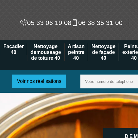
05 33 06 19 08
06 38 35 31 00
Façadier
Nettoyage
Artisan
Nettoyage
Peint
40
demoussage
peintre
de façade
exteri
de toiture 40
40
40
40
Voir nos réalisations
DEM