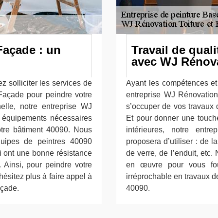
Façade : un
Travail de quali
avec WJ Rénova
 solliciter les services de
Ayant les compétences et 
 Façade pour peindre votre
entreprise WJ Rénovation
nelle, notre entreprise WJ
s’occuper de vos travaux 
 équipements nécessaires
Et pour donner une touche
votre bâtiment 40090. Nous
intérieures, notre ent
quipes de peintres 40090
proposera d’utiliser : de l
i ont une bonne résistance
de verre, de l’enduit, etc.
 Ainsi, pour peindre votre
en œuvre pour vous four
ésitez plus à faire appel à
irréprochable en travaux d
açade.
40090.