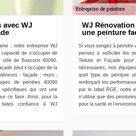
s avec WJ
WJ Rénovation 
ade
une peinture f
ine ; notre entreprise WJ
Si vous songez à peindre v
 capacité de s’occuper de
pensez à solliciter les 
a ville de Bascons 40090.
Toiture et Façade pour 
açade peut s’occuper de la
nécessaires, nos équipes
térieurs : façade ; murs ;
quel type de peinture ut
quipes de peintres 40090
renforçant les performanc
s spécifiques qui ont une
par le label RGE, notre 
r ce faire. Ainsi, pour la
n’utilise que des peinture
 faites confiance à WJ
pour la santé et l’environ