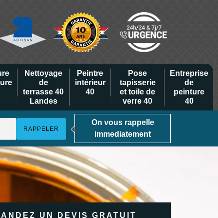
ure
Nettoyage
Peintre
Pose
Entreprise
eure
de
intérieur
tapisserie
de
terrasse 40
40
et toile de
peinture
Landes
verre 40
40
On vous rappelle
immediatement
ANDEZ UN DEVIS GRATUIT