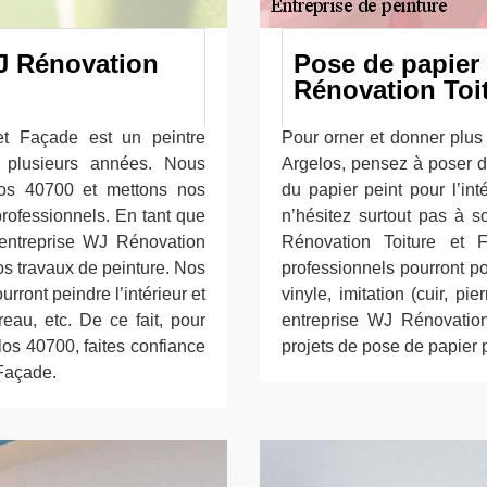
WJ Rénovation
Pose de papier 
Rénovation Toi
et Façade est un peintre
Pour orner et donner plus 
s plusieurs années. Nous
Argelos, pensez à poser du
los 40700 et mettons nos
du papier peint pour l’int
 professionnels. En tant que
n’hésitez surtout pas à so
 entreprise WJ Rénovation
Rénovation Toiture et 
os travaux de peinture. Nos
professionnels pourront pos
ront peindre l’intérieur et
vinyle, imitation (cuir, pie
reau, etc. De ce fait, pour
entreprise WJ Rénovatio
los 40700, faites confiance
projets de pose de papier 
 Façade.