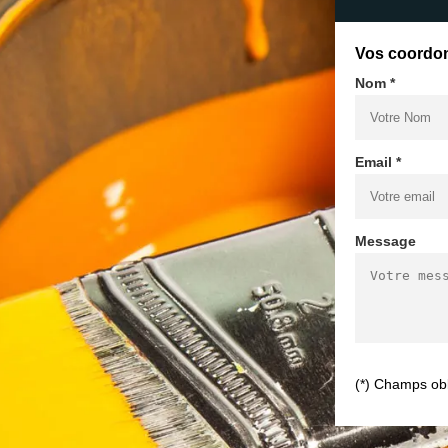
Vos coordo
Nom *
Email *
Message
(*) Champs obl