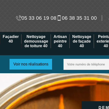
05 33 06 19 08
06 38 35 31 00
Façadier
Nettoyage
Artisan
Nettoyage
Peint
40
demoussage
peintre
de façade
exteri
de toiture 40
40
40
40
Voir nos réalisations
DEM