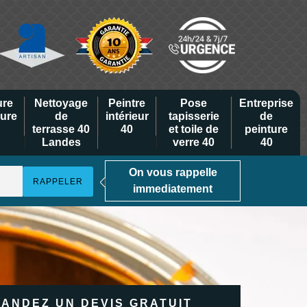
ure
Nettoyage
Peintre
Pose
Entreprise
eure
de
intérieur
tapisserie
de
terrasse 40
40
et toile de
peinture
Landes
verre 40
40
On vous rappelle
immediatement
ANDEZ UN DEVIS GRATUIT