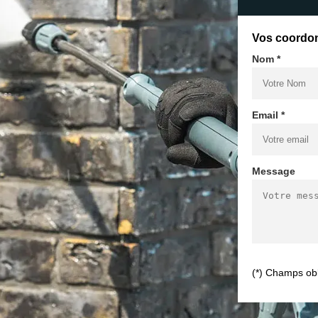
Vos coordo
Nom *
Email *
Message
(*) Champs obl