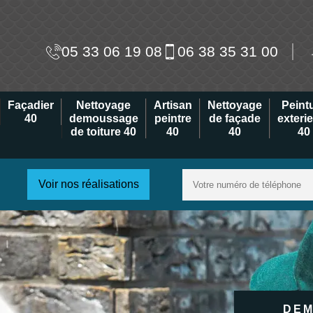
05 33 06 19 08
06 38 35 31 00
Façadier
Nettoyage
Artisan
Nettoyage
Peint
40
demoussage
peintre
de façade
exteri
de toiture 40
40
40
40
Voir nos réalisations
DEM