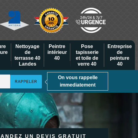
ure
Nettoyage
Peintre
Pose
Entreprise
eure
de
intérieur
tapisserie
de
terrasse 40
40
et toile de
peinture
Landes
verre 40
40
On vous rappelle
immediatement
ANDEZ UN DEVIS GRATUIT