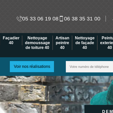
05 33 06 19 08
06 38 35 31 00
Façadier
Nettoyage
Artisan
Nettoyage
Peint
40
demoussage
peintre
de façade
exteri
de toiture 40
40
40
40
Voir nos réalisations
DEM