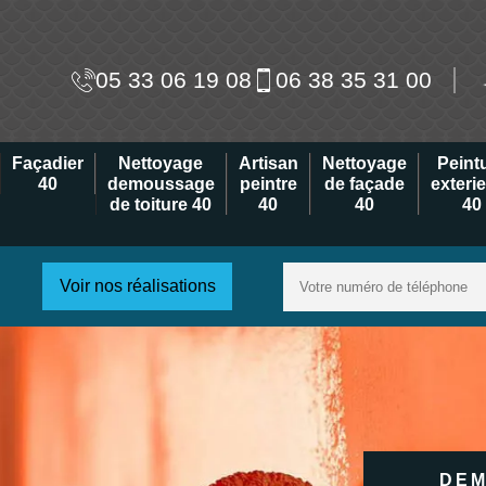
05 33 06 19 08
06 38 35 31 00
Façadier
Nettoyage
Artisan
Nettoyage
Peint
40
demoussage
peintre
de façade
exteri
de toiture 40
40
40
40
Voir nos réalisations
DEM