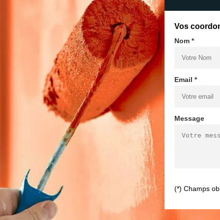
Vos coordo
Nom *
Email *
Message
(*) Champs obl