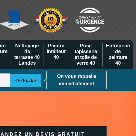
ure
Nettoyage
Peintre
Pose
Entreprise
eure
de
intérieur
tapisserie
de
terrasse 40
40
et toile de
peinture
Landes
verre 40
40
On vous rappelle
immediatement
ANDEZ UN DEVIS GRATUIT