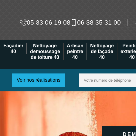
05 33 06 19 08
06 38 35 31 00
Façadier
Nettoyage
Artisan
Nettoyage
Peint
40
demoussage
peintre
de façade
exteri
de toiture 40
40
40
40
Voir nos réalisations
DEM