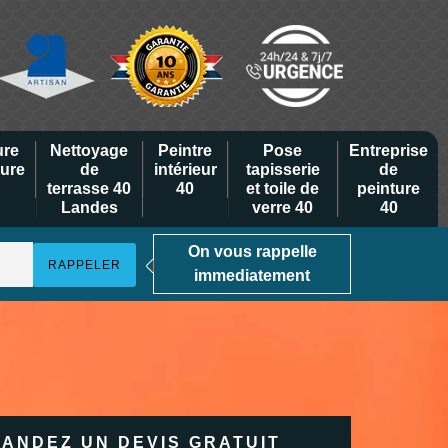
ure
Nettoyage
Peintre
Pose
Entreprise
eure
de
intérieur
tapisserie
de
terrasse 40
40
et toile de
peinture
Landes
verre 40
40
On vous rappelle
immediatement
ANDEZ UN DEVIS GRATUIT