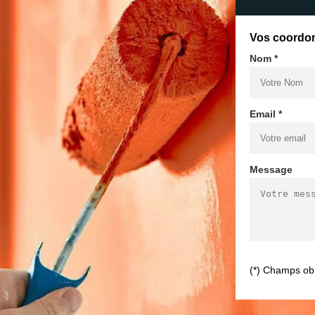
Vos coordo
Nom *
Email *
Message
(*) Champs obl