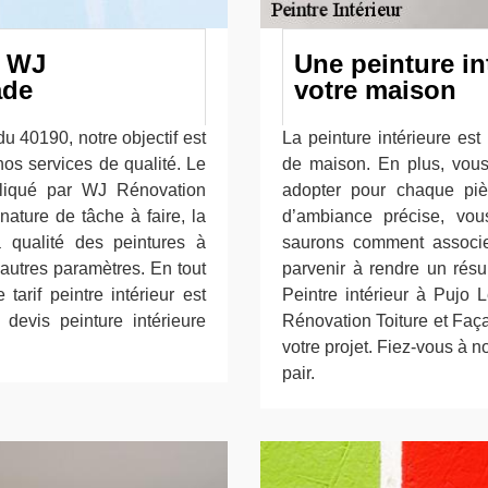
e WJ
Une peinture in
ade
votre maison
du 40190, notre objectif est
La peinture intérieure es
os services de qualité. Le
de maison. En plus, vous 
pliqué par WJ Rénovation
adopter pour chaque piè
nature de tâche à faire, la
d’ambiance précise, vo
a qualité des peintures à
saurons comment associe
d’autres paramètres. En tout
parvenir à rendre un résu
arif peintre intérieur est
Peintre intérieur à Pujo 
devis peinture intérieure
Rénovation Toiture et Fa
votre projet. Fiez-vous à 
pair.