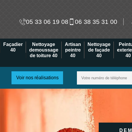
05 33 06 19 08
06 38 35 31 00
Façadier
Nettoyage
Artisan
Nettoyage
Peint
40
demoussage
peintre
de façade
exteri
de toiture 40
40
40
40
Voir nos réalisations
DEM