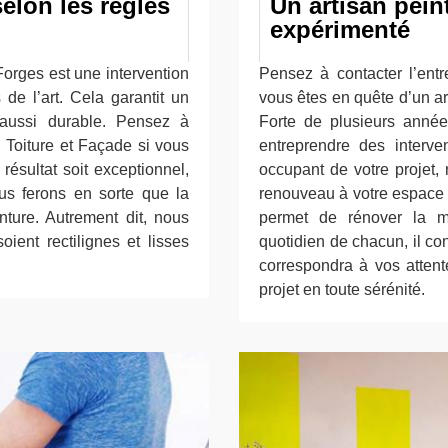
selon les règles
Un artisan peint
expérimenté
orges est une intervention
Pensez à contacter l’ent
 de l’art. Cela garantit un
vous êtes en quête d’un ar
 aussi durable. Pensez à
Forte de plusieurs année
n Toiture et Façade si vous
entreprendre des interv
ésultat soit exceptionnel,
occupant de votre projet,
us ferons en sorte que la
renouveau à votre espace in
nture. Autrement dit, nous
permet de rénover la m
oient rectilignes et lisses
quotidien de chacun, il c
correspondra à vos attent
projet en toute sérénité.