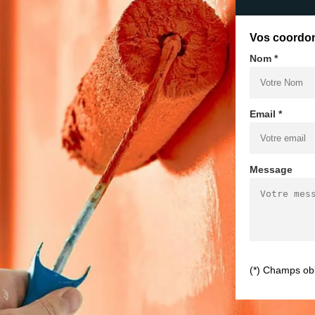
Vos coordo
Nom *
Email *
Message
(*) Champs obl