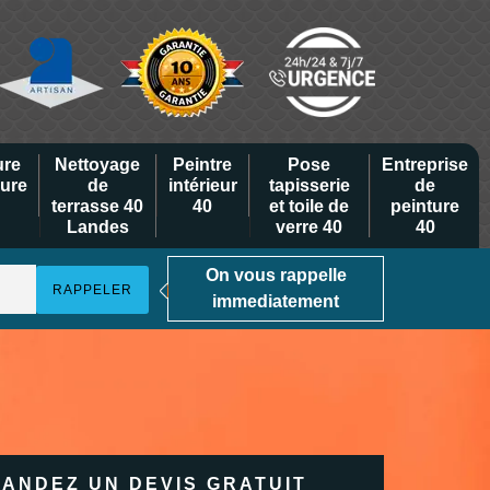
ure
Nettoyage
Peintre
Pose
Entreprise
eure
de
intérieur
tapisserie
de
terrasse 40
40
et toile de
peinture
Landes
verre 40
40
On vous rappelle
immediatement
ANDEZ UN DEVIS GRATUIT