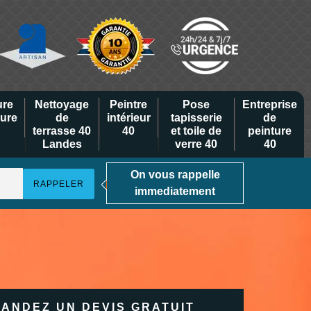
ure
Nettoyage
Peintre
Pose
Entreprise
eure
de
intérieur
tapisserie
de
terrasse 40
40
et toile de
peinture
Landes
verre 40
40
On vous rappelle
immediatement
ANDEZ UN DEVIS GRATUIT