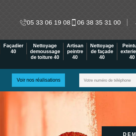
05 33 06 19 08
06 38 35 31 00
Façadier
Nettoyage
Artisan
Nettoyage
Peint
40
demoussage
peintre
de façade
exteri
de toiture 40
40
40
40
Voir nos réalisations
DEM