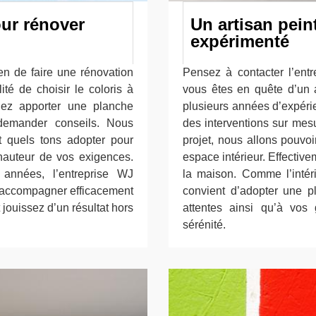
our rénover
Un artisan peint
expérimenté
en de faire une rénovation
Pensez à contacter l’ent
té de choisir le coloris à
vous êtes en quête d’un a
lez apporter une planche
plusieurs années d’expéri
demander conseils. Nous
des interventions sur mes
 quels tons adopter pour
projet, nous allons pouvo
 hauteur de vos exigences.
espace intérieur. Effective
années, l’entreprise WJ
la maison. Comme l’intéri
’accompagner efficacement
convient d’adopter une 
jouissez d’un résultat hors
attentes ainsi qu’à vos 
sérénité.