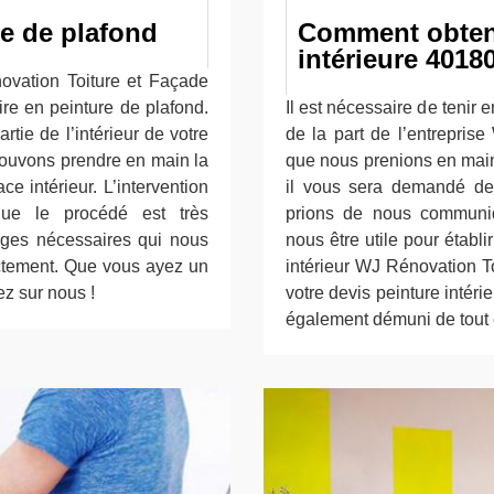
re de plafond
Comment obteni
intérieure 4018
novation Toiture et Façade
ire en peinture de plafond.
Il est nécessaire de tenir
rtie de l’intérieur de votre
de la part de l’entrepris
pouvons prendre en main la
que nous prenions en main v
e intérieur. L’intervention
il vous sera demandé de 
sque le procédé est très
prions de nous communiqu
ages nécessaires qui nous
nous être utile pour établ
ectement. Que vous ayez un
intérieur WJ Rénovation T
z sur nous !
votre devis peinture intér
également démuni de tout