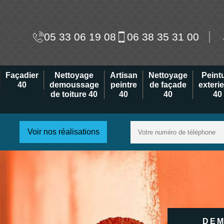
05 33 06 19 08
06 38 35 31 00
Façadier
Nettoyage
Artisan
Nettoyage
Peint
40
demoussage
peintre
de façade
exteri
de toiture 40
40
40
40
Voir nos réalisations
DEM