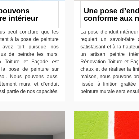
 pouvons
Une pose d’endu
e intérieur
conforme aux 
us peut conclure que les
La pose d’enduit intérieu
itent à la pose de peinture
requiert un savoir-faire
avez tort puisque nos
satisfaisant et à la hauteu
lus de peindre les murs,
un artisan peintre inté
on Toiture et Façade est
Rénovation Toiture et Faç
la pose de peinture sur
chaux et de réaliser la fin
sol. Nous pouvons aussi
maison, nous pouvons prop
tement mural et d’enduit
lissée, à finition gratt
ssi partie de nos capacités.
peinture murale sera ensui