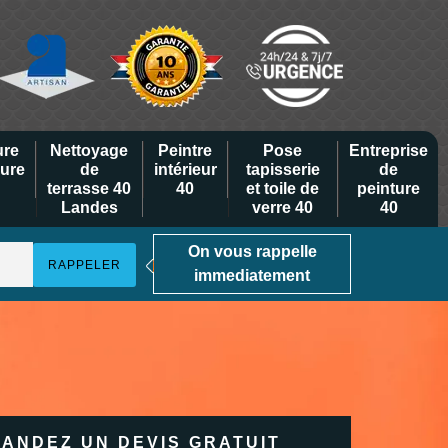
ure
Nettoyage
Peintre
Pose
Entreprise
eure
de
intérieur
tapisserie
de
terrasse 40
40
et toile de
peinture
Landes
verre 40
40
On vous rappelle
immediatement
ANDEZ UN DEVIS GRATUIT