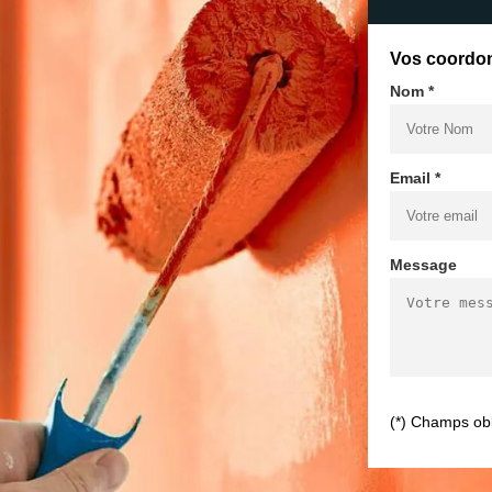
Vos coordo
Nom *
Email *
Message
(*) Champs obl