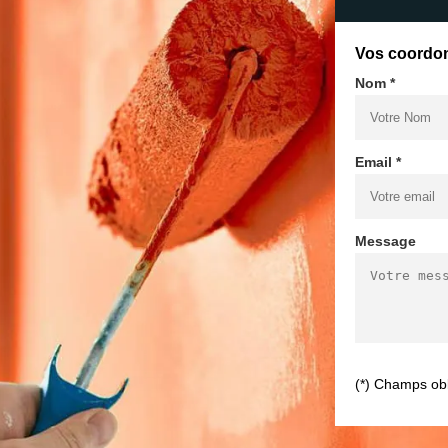
Vos coordo
Nom *
Email *
Message
(*) Champs obl