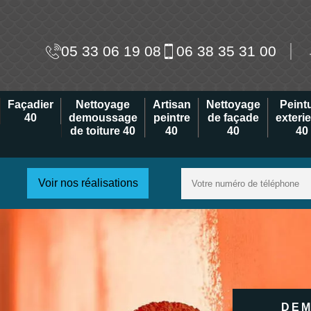
05 33 06 19 08
06 38 35 31 00
Façadier
Nettoyage
Artisan
Nettoyage
Peint
40
demoussage
peintre
de façade
exteri
de toiture 40
40
40
40
Voir nos réalisations
DEM