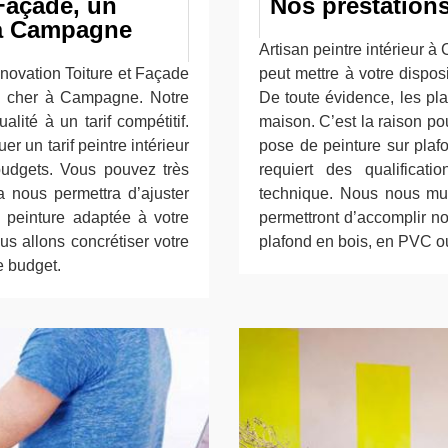
Façade, un
Nos prestations
r à Campagne
Artisan peintre intérieur
énovation Toiture et Façade
peut mettre à votre dispos
as cher à Campagne. Notre
De toute évidence, les plaf
lité à un tarif compétitif.
maison. C’est la raison p
r un tarif peintre intérieur
pose de peinture sur plafo
udgets. Vous pouvez très
requiert des qualificat
 nous permettra d’ajuster
technique. Nous nous mun
 peinture adaptée à votre
permettront d’accomplir n
s allons concrétiser votre
plafond en bois, en PVC o
re budget.