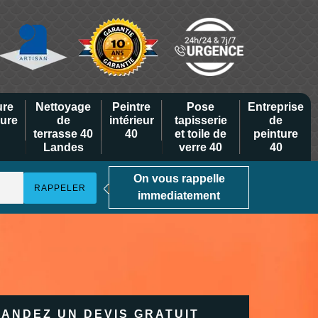
ure
Nettoyage
Peintre
Pose
Entreprise
eure
de
intérieur
tapisserie
de
terrasse 40
40
et toile de
peinture
Landes
verre 40
40
On vous rappelle
immediatement
ANDEZ UN DEVIS GRATUIT