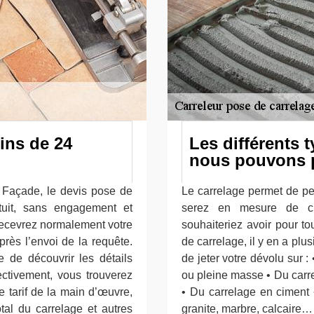
ins de 24
Les différents 
nous pouvons 
t Façade, le devis pose de
Le carrelage permet de per
tuit, sans engagement et
serez en mesure de ch
 recevrez normalement votre
souhaiteriez avoir pour t
rès l’envoi de la requête.
de carrelage, il y en a plus
de découvrir les détails
de jeter votre dévolu sur :
fectivement, vous trouverez
ou pleine masse • Du carre
 tarif de la main d’œuvre,
• Du carrelage en ciment •
otal du carrelage et autres
granite, marbre, calcaire…