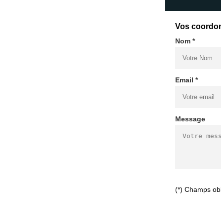
Vos coordo
Nom *
Email *
Message
(*) Champs obl