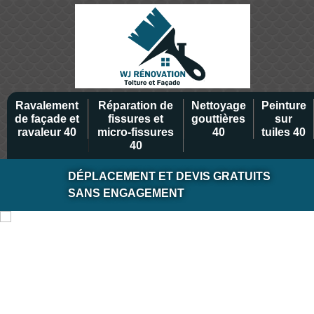
Ravalement
Réparation de
Nettoyage
Peinture
de façade et
fissures et
gouttières
sur
ravaleur 40
micro-fissures
40
tuiles 40
40
DÉPLACEMENT ET DEVIS GRATUITS
SANS ENGAGEMENT