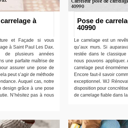
carrelage à
Pose de carrela
40990
ture et Façade si vous
Le carrelage est un revêt
lage à Saint Paul Les Dax.
qu’aux murs. Si auparava
 de plusieurs années
restée dans le classique 
s une parfaite maîtrise de
nous pouvons appliquer. 
pour assurer une pose de
carrelage peut énormément
Cela peut s’agir de méthode
Encore faut-il savoir comm
endance. Auquel cas, notre
exceptionnel. WJ Rénovati
on design grâce à une pose
disposition pour concrétis
utie. N’hésitez pas à nous
de carrelage fiable dans l