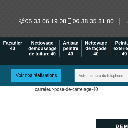
05 33 06 19 08
06 38 35 31 00
Façadier
Nettoyage
Artisan
Nettoyage
Peint
40
demoussage
peintre
de façade
exteri
de toiture 40
40
40
40
Voir nos réalisations
DEM