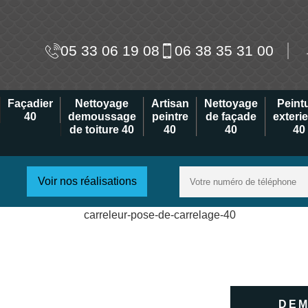
05 33 06 19 08
06 38 35 31 00
Façadier
Nettoyage
Artisan
Nettoyage
Peint
40
demoussage
peintre
de façade
exteri
de toiture 40
40
40
40
Voir nos réalisations
DEM