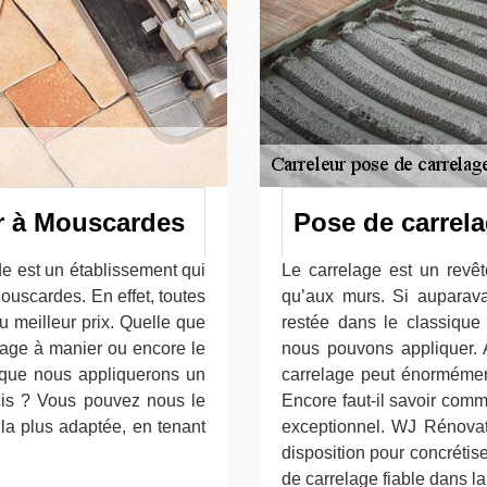
r à Mouscardes
Pose de carrel
e est un établissement qui
Le carrelage est un revêt
uscardes. En effet, toutes
qu’aux murs. Si auparava
u meilleur prix. Quelle que
restée dans le classique 
elage à manier ou encore le
nous pouvons appliquer. 
 que nous appliquerons un
carrelage peut énormément
cis ? Vous pouvez nous le
Encore faut-il savoir comm
n la plus adaptée, en tenant
exceptionnel. WJ Rénovati
disposition pour concrétis
de carrelage fiable dans l