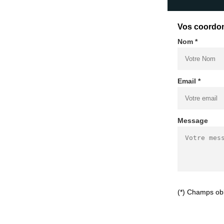
Vos coordo
Nom *
Email *
Message
(*) Champs obl