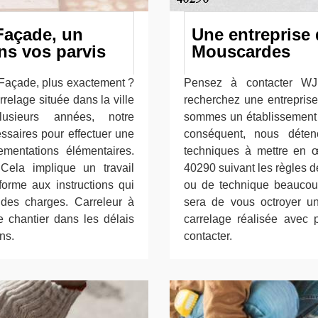
Façade, un
Une entreprise 
ns vos parvis
Mouscardes
 Façade, plus exactement ?
Pensez à contacter WJ
elage située dans la ville
recherchez une entrepris
usieurs années, notre
sommes un établissement 
essaires pour effectuer une
conséquent, nous déten
mentations élémentaires.
techniques à mettre en 
Cela implique un travail
40290 suivant les règles d
orme aux instructions qui
ou de technique beaucoup
des charges. Carreleur à
sera de vous octroyer u
e chantier dans les délais
carrelage réalisée avec 
ns.
contacter.