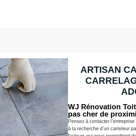
ARTISAN C
CARRELAG
AD
WJ Rénovation Toitu
pas cher de proxim
Pensez à contacter l’entreprise
à la recherche d’un carreleur p
facteurs qui nous permettront d