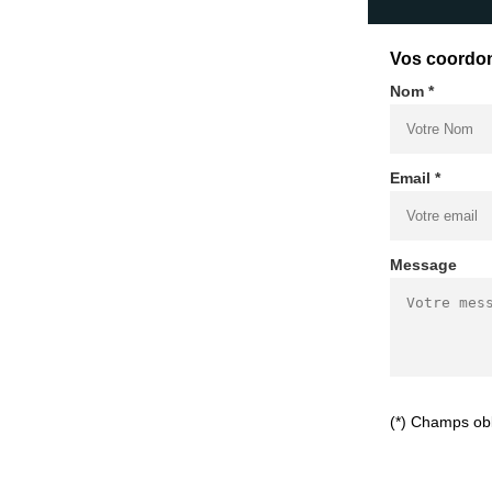
Vos coordo
Nom *
Email *
Message
(*) Champs obl