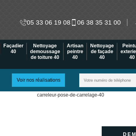
05 33 06 19 08
06 38 35 31 00
Façadier
Nettoyage
Artisan
Nettoyage
Peint
40
demoussage
peintre
de façade
exteri
de toiture 40
40
40
40
Voir nos réalisations
DEM