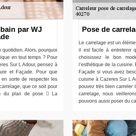
 bain par WJ
Pose de carrela
ade
Le carrelage est un éléme
re quotidien. Alors, pourquoi
il est facile à entretenir
étique en tout temps ? Pour
choisissez le bon modè
eres Sur L Adour, pensez à
l’esthétique de la cuisine
ture et Façade. Pour que
Façade si vous avez beso
s en sorte de respecter les
cuisine à Cazeres Sur L A
carrelage, que ce soit pour
pouvez très bien carreler 
on du plan de pose  La
carrelage, nous veillero
pouvons aussi poser du carr