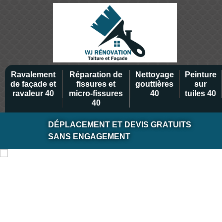
Ravalement
Réparation de
Nettoyage
Peinture
de façade et
fissures et
gouttières
sur
ravaleur 40
micro-fissures
40
tuiles 40
40
DÉPLACEMENT ET DEVIS GRATUITS
SANS ENGAGEMENT