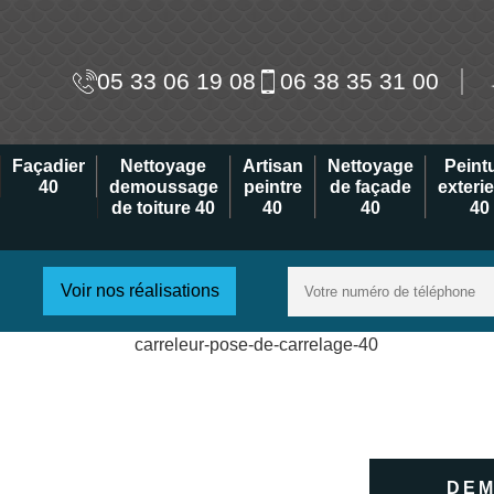
05 33 06 19 08
06 38 35 31 00
Façadier
Nettoyage
Artisan
Nettoyage
Peint
40
demoussage
peintre
de façade
exteri
de toiture 40
40
40
40
Voir nos réalisations
DEM