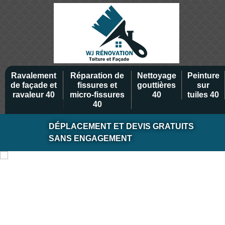
Ravalement
Réparation de
Nettoyage
Peinture
de façade et
fissures et
gouttières
sur
ravaleur 40
micro-fissures
40
tuiles 40
40
DÉPLACEMENT ET DEVIS GRATUITS
SANS ENGAGEMENT