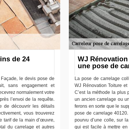
ins de 24
WJ Rénovation 
une pose de car
t Façade, le devis pose de
La pose de carrelage coll
uit, sans engagement et
WJ Rénovation Toiture et 
 recevrez normalement votre
C’est la méthode la plus pr
rès l’envoi de la requête.
un ancien carrelage ou un
de découvrir les détails
ferons en sorte que le supp
fectivement, vous trouverez
pose de carrelage 40120. 
 tarif de la main d’œuvre,
pourvu d’une colle, sur la
otal du carrelage et autres
qui est facile à mettre e