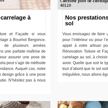
carrelage à
Nos prestations
sol
ture et Façade si vous
Vous envisagez de faire 
elage à Bourriot Bergonce.
pour l’intérieur ou pour l
 de plusieurs années
appel à votre artisan p
s une parfaite maîtrise de
Rénovation Toiture et Faç
pour assurer une pose de
carrelage au sol, à choisi
Cela peut s’agir de méthode
avoir. Quelle que soit le 
endance. Auquel cas, notre
tout d’abord que le sol so
on design grâce à une pose
irrégulière, nous allons éga
utie. N’hésitez pas à nous