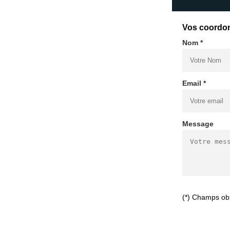
Vos coordo
Nom *
Email *
Message
(*) Champs obl